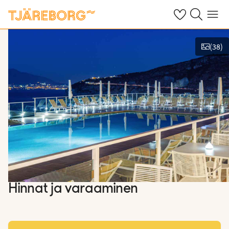
Omat suosikkiho
Haku tjäreborg
Valikko
(
38
)
Näytä kuvia
Hinnat ja varaaminen