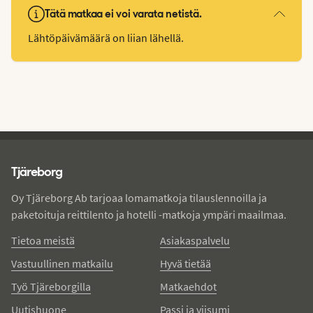
Tätä matkaa ei voi varata netistä.
Lähtöpäivämäärä on liian lähellä.
Tjareborg - alatunniste
Tjäreborg
Oy Tjäreborg Ab tarjoaa lomamatkoja tilauslennoilla ja
paketoituja reittilento ja hotelli -matkoja ympäri maailmaa.
Tietoa meistä
Asiakaspalvelu
Vastuullinen matkailu
Hyvä tietää
Työ Tjäreborgilla
Matkaehdot
Uutishuone
Passi ja viisumi