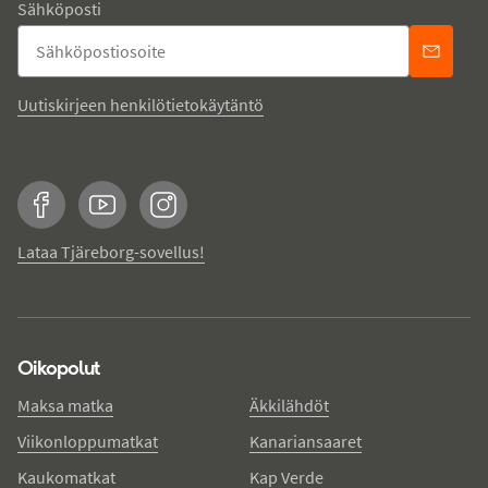
Sähköposti
Uutiskirjeen henkilötietokäytäntö
Facebook
YouTube
Instagram
Lataa Tjäreborg-sovellus!
Oikopolut
Maksa matka
Äkkilähdöt
Viikonloppumatkat
Kanariansaaret
Kaukomatkat
Kap Verde