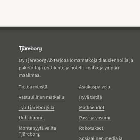
Tjareborg - alatunniste
Tjäreborg
Oy Tjäreborg Ab tarjoaa lomamatkoja tilauslennoilla ja
paketoituja reittilento ja hotelli -matkoja ympäri
maailmaa.
Tietoa meistä
Asiakaspalvelu
Vastuullinen matkailu
Hyvä tietää
Työ Tjäreborgilla
Matkaehdot
Uutishuone
Passi ja viisumi
Monta syytä valita
Rokotukset
Tjäreborg
Sosiaalinen media ja