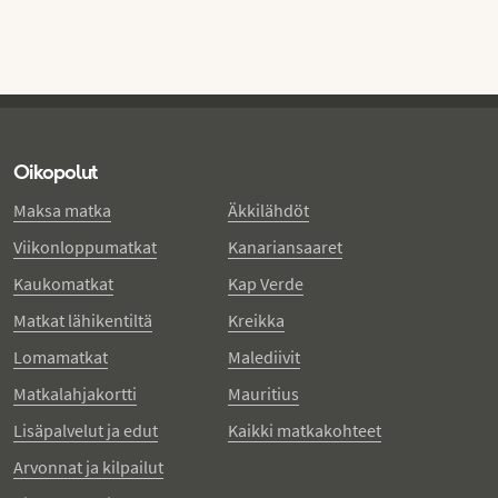
Oikopolut
Maksa matka
Äkkilähdöt
Viikonloppumatkat
Kanariansaaret
Kaukomatkat
Kap Verde
Matkat lähikentiltä
Kreikka
Lomamatkat
Malediivit
Matkalahjakortti
Mauritius
Lisäpalvelut ja edut
Kaikki matkakohteet
Arvonnat ja kilpailut