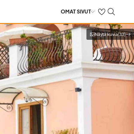
Omat suosikkihote
Haku tjäreborg.f
OMAT SIVUT
Näytä kuvia
(
33
)