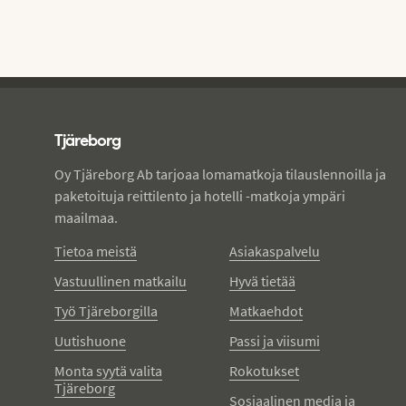
Tjareborg - alatunniste
Tjäreborg
Oy Tjäreborg Ab tarjoaa lomamatkoja tilauslennoilla ja
paketoituja reittilento ja hotelli -matkoja ympäri
maailmaa.
Tietoa meistä
Asiakaspalvelu
Vastuullinen matkailu
Hyvä tietää
Työ Tjäreborgilla
Matkaehdot
Uutishuone
Passi ja viisumi
Monta syytä valita
Rokotukset
Tjäreborg
Sosiaalinen media ja