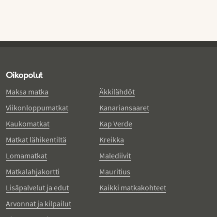
Oikopolut
Maksa matka
Äkkilähdöt
Viikonloppumatkat
Kanariansaaret
Kaukomatkat
Kap Verde
Matkat lähikentiltä
Kreikka
Lomamatkat
Malediivit
Matkalahjakortti
Mauritius
Lisäpalvelut ja edut
Kaikki matkakohteet
Arvonnat ja kilpailut