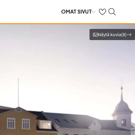
Omat suosikkihote
Haku tjäreborg.f
OMAT SIVUT
Näytä kuvia
(
8
)