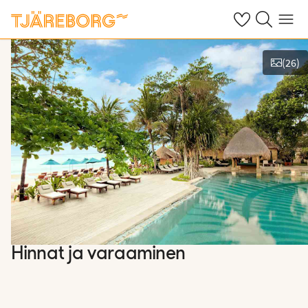
Omat suosikkiho
Haku tjäreborg
Valikko
(
26
)
Näytä kuvia
Hinnat ja varaaminen