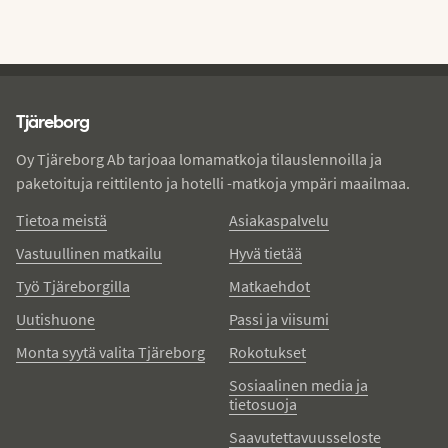
Tjareborg - alatunniste
Tjäreborg
Oy Tjäreborg Ab tarjoaa lomamatkoja tilauslennoilla ja
paketoituja reittilento ja hotelli -matkoja ympäri maailmaa.
Tietoa meistä
Asiakaspalvelu
Vastuullinen matkailu
Hyvä tietää
Työ Tjäreborgilla
Matkaehdot
Uutishuone
Passi ja viisumi
Monta syytä valita Tjäreborg
Rokotukset
Sosiaalinen media ja
tietosuoja
Saavutettavuusseloste