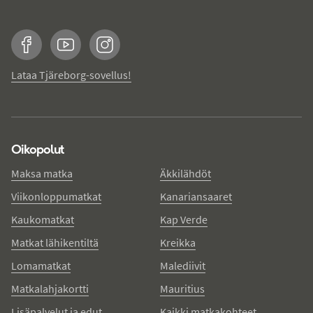
Facebook
YouTube
Instagram
Lataa Tjäreborg-sovellus!
Oikopolut
Maksa matka
Äkkilähdöt
Viikonloppumatkat
Kanariansaaret
Kaukomatkat
Kap Verde
Matkat lähikentiltä
Kreikka
Lomamatkat
Malediivit
Matkalahjakortti
Mauritius
Lisäpalvelut ja edut
Kaikki matkakohteet