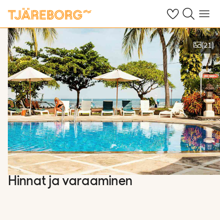
Omat suosikkiho
Haku tjäreborg
Valikko
(
21
)
Näytä kuvia
Hinnat ja varaaminen