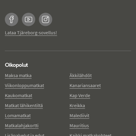
Facebook
YouTube
Instagram
Lataa Tjäreborg-sovellus!
Oikopolut
Maksa matka
Äkkilähdöt
Viikonloppumatkat
Kanariansaaret
Kaukomatkat
Kap Verde
Matkat lähikentiltä
Kreikka
Lomamatkat
Malediivit
Matkalahjakortti
Mauritius
Lisäpalvelut ja edut
Kaikki matkakohteet