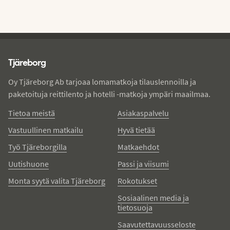
Tjareborg - alatunniste
Tjäreborg
Oy Tjäreborg Ab tarjoaa lomamatkoja tilauslennoilla ja
paketoituja reittilento ja hotelli -matkoja ympäri maailmaa.
Tietoa meistä
Asiakaspalvelu
Vastuullinen matkailu
Hyvä tietää
Työ Tjäreborgilla
Matkaehdot
Uutishuone
Passi ja viisumi
Monta syytä valita Tjäreborg
Rokotukset
Sosiaalinen media ja
tietosuoja
Saavutettavuusseloste