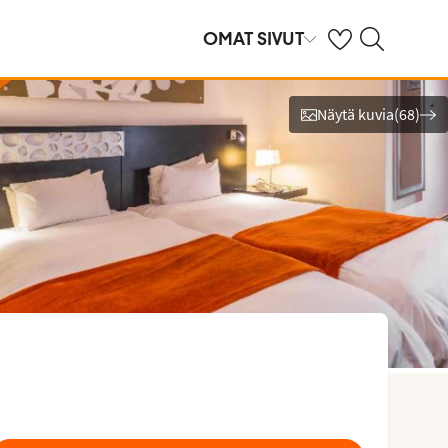
Omat suosikkihote
Haku tjäreborg.f
OMAT SIVUT
Näytä kuvia
(
68
)