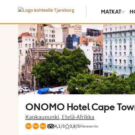
MATKAT
H
Näytä kuvia
ONOMO Hotel Cape Town 
Kapkaupunki
,
Etelä-Afrikka
4,1/5
Arvostelut Tripadvisorista: 4.1 of 5
3,8
/5
Vierasarvio
Asiakkaidemme arviot: 3.8/5