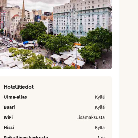
Hotellitiedot
Uima-allas
Kyllä
Baari
Kyllä
WiFi
Lisämaksusta
Hissi
Kyllä
Paikallinen keskusta
1 m