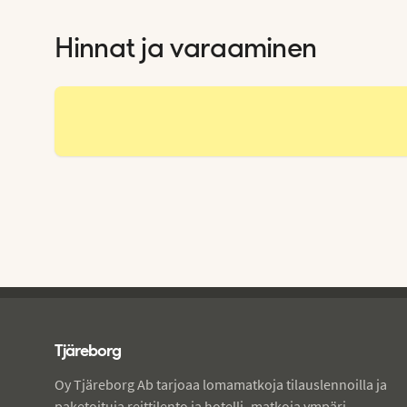
Hinnat ja varaaminen
Tjareborg - alatunniste
Tjäreborg
Oy Tjäreborg Ab tarjoaa lomamatkoja tilauslennoilla ja
paketoituja reittilento ja hotelli -matkoja ympäri