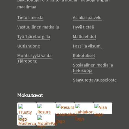
maailmaa.
Tietoa meistä
Asiakaspalvelu
Vastuullinen matkailu
Hyvä tietää
Työ Tjäreborgilla
Matkaehdot
Uutishuone
Passi ja viisumi
Monta syytä valita
Rokotukset
Tjäreborg
Sosiaalinen media ja
tietosuoja
Saavutettavuusseloste
Maksutavat