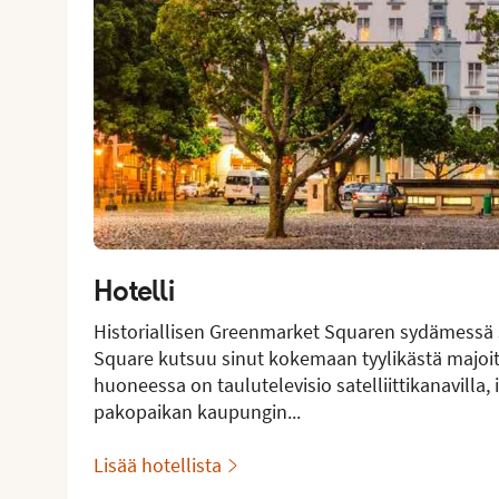
Hotelli
Historiallisen Greenmarket Squaren sydämessä
Square kutsuu sinut kokemaan tyylikästä majoi
huoneessa on taulutelevisio satelliittikanavilla, 
pakopaikan kaupungin...
Lisää hotellista