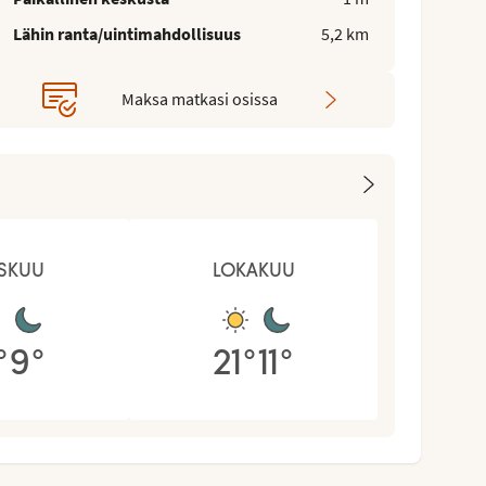
Lähin ranta/uintimahdollisuus
5,2 km
Maksa matkasi osissa
SKUU
LOKAKUU
°
9
°
21
°
11
°