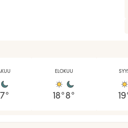
ÄKUU
ELOKUU
SYY
7
°
18
°
8
°
19