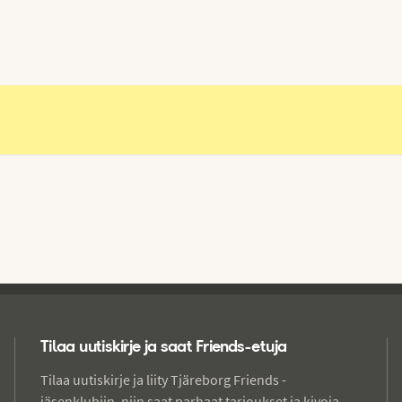
Tilaa uutiskirje ja saat Friends-etuja
Tilaa uutiskirje ja liity Tjäreborg Friends -
jäsenklubiin, niin saat parhaat tarjoukset ja kivoja