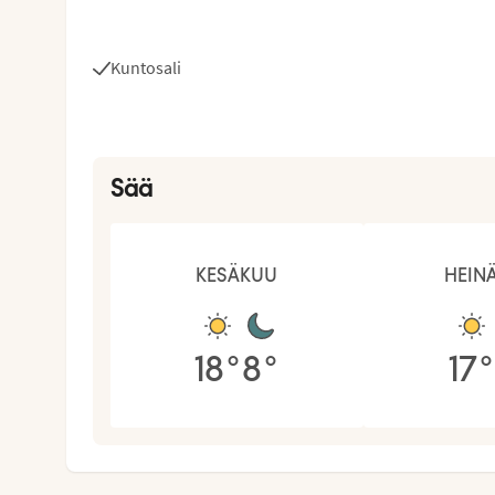
Kuntosali
Sää
KESÄKUU
HEIN
18
°
8
°
17
°