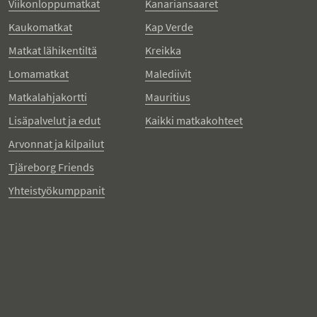
Viikonloppumatkat
Kanariansaaret
Kaukomatkat
Kap Verde
Matkat lähikentiltä
Kreikka
Lomamatkat
Malediivit
Matkalahjakortti
Mauritius
Lisäpalvelut ja edut
Kaikki matkakohteet
Arvonnat ja kilpailut
Tjäreborg Friends
Yhteistyökumppanit