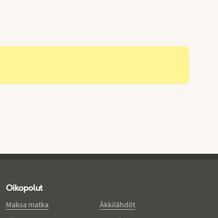
Oikopolut
Maksa matka
Äkkilähdöt