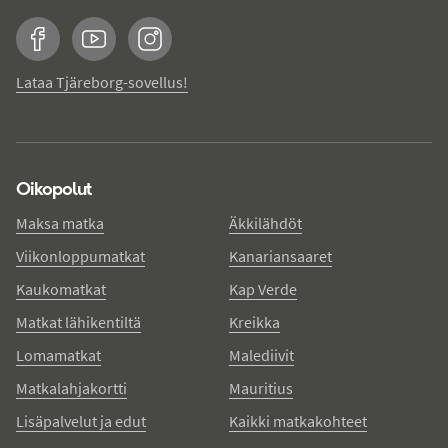
Facebook
YouTube
Instagram
Lataa Tjäreborg-sovellus!
Oikopolut
Maksa matka
Äkkilähdöt
Viikonloppumatkat
Kanariansaaret
Kaukomatkat
Kap Verde
Matkat lähikentiltä
Kreikka
Lomamatkat
Malediivit
Matkalahjakortti
Mauritius
Lisäpalvelut ja edut
Kaikki matkakohteet