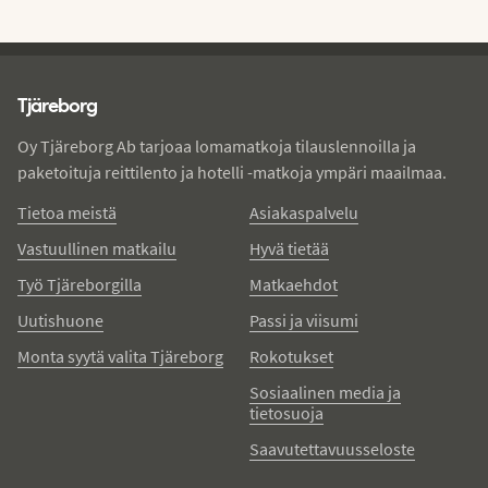
Tjareborg - alatunniste
Tjäreborg
Oy Tjäreborg Ab tarjoaa lomamatkoja tilauslennoilla ja
paketoituja reittilento ja hotelli -matkoja ympäri maailmaa.
Tietoa meistä
Asiakaspalvelu
Vastuullinen matkailu
Hyvä tietää
Työ Tjäreborgilla
Matkaehdot
Uutishuone
Passi ja viisumi
Monta syytä valita Tjäreborg
Rokotukset
Sosiaalinen media ja
tietosuoja
Saavutettavuusseloste