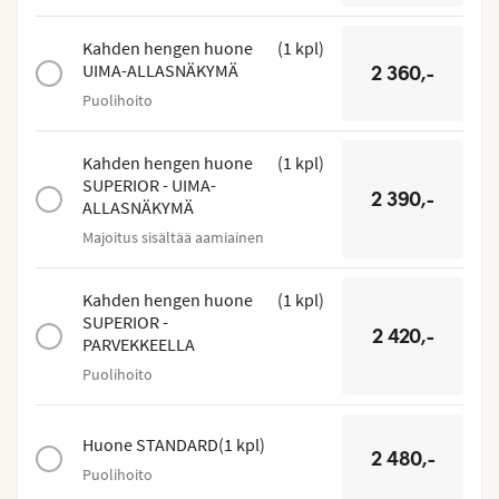
Kahden hengen huone
(
1
kpl
)
UIMA-ALLASNÄKYMÄ
2 360,-
Puolihoito
Kahden hengen huone
(
1
kpl
)
SUPERIOR - UIMA-
2 390,-
ALLASNÄKYMÄ
Majoitus sisältää aamiainen
Kahden hengen huone
(
1
kpl
)
SUPERIOR -
2 420,-
PARVEKKEELLA
Puolihoito
Huone STANDARD
(
1
kpl
)
2 480,-
Puolihoito