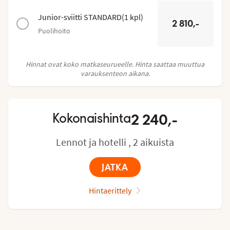
Junior-sviitti STANDARD
(
1
kpl
)
2 810,-
Puolihoito
Hinnat ovat koko matkaseurueelle. Hinta saattaa muuttua
varauksenteon aikana.
2 240,-
Kokonaishinta
Lennot ja hotelli , 2 aikuista
JATKA
Hintaerittely