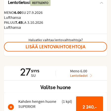
Lentotietosi
REITTILENTO
MENO
6.00
SU 27.9.2026
Lufthansa
PALUU
7.45
LA 3.10.2026
Lufthansa
Haluatko vaihtaa lentovaihtoehtoja?
LISÄÄ LENTOVAIHTOEHTOJA
27
SYYS
Meno 6.00
SU
Lentotiedot
Valitse huone
Ohita
huoneluettelo
Kahden hengen huone
(
1
kpl
)
SUPERIOR
2 240,-