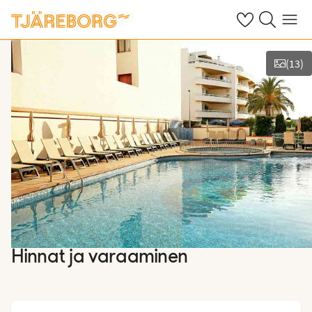
Omat suosikkiho
Haku tjäreborg
Valikko
(
13
)
Näytä kuvia
Hinnat ja varaaminen