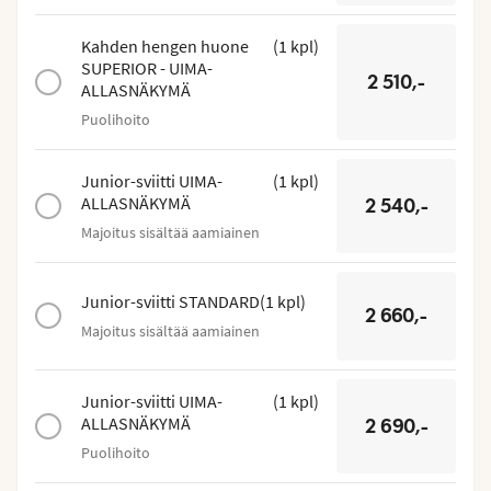
Kahden hengen huone
(
1
kpl
)
SUPERIOR - UIMA-
2 510,-
ALLASNÄKYMÄ
Puolihoito
Junior-sviitti UIMA-
(
1
kpl
)
ALLASNÄKYMÄ
2 540,-
Majoitus sisältää aamiainen
Junior-sviitti STANDARD
(
1
kpl
)
2 660,-
Majoitus sisältää aamiainen
Junior-sviitti UIMA-
(
1
kpl
)
ALLASNÄKYMÄ
2 690,-
Puolihoito