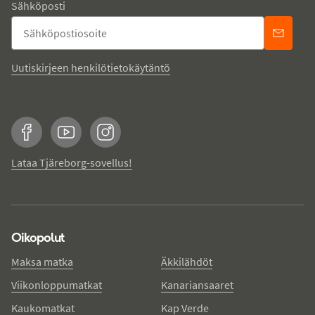
Sähköposti
Uutiskirjeen henkilötietokäytäntö
Facebook
YouTube
Instagram
Lataa Tjäreborg-sovellus!
Oikopolut
Maksa matka
Äkkilähdöt
Viikonloppumatkat
Kanariansaaret
Kaukomatkat
Kap Verde