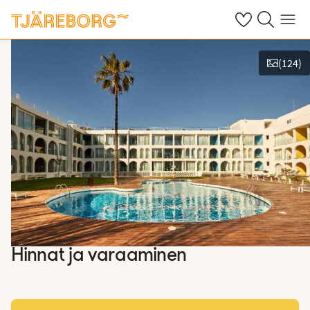
Omat suosikkiho
Haku tjäreborg
Valikko
(
124
)
Näytä kuvia
Hinnat ja varaaminen