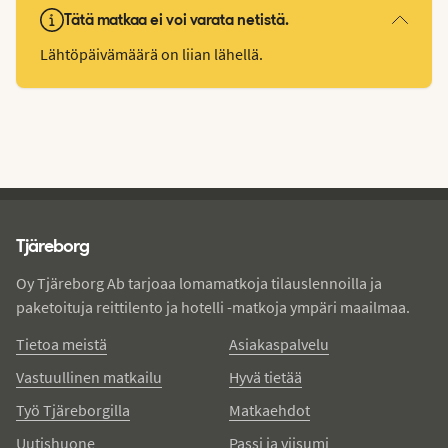
Tätä matkaa ei voi varata netistä.
Lähtöpäivämäärä on liian lähellä.
Tjareborg - alatunniste
Tjäreborg
Oy Tjäreborg Ab tarjoaa lomamatkoja tilauslennoilla ja
paketoituja reittilento ja hotelli -matkoja ympäri maailmaa.
Tietoa meistä
Asiakaspalvelu
Vastuullinen matkailu
Hyvä tietää
Työ Tjäreborgilla
Matkaehdot
Uutishuone
Passi ja viisumi