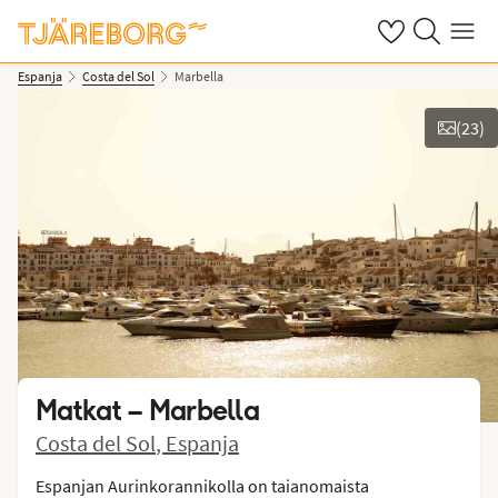
Omat suosikkiho
Haku tjäreborg
Valikko
Espanja
Costa del Sol
Marbella
(
23
)
Näytä kuvia
Matkat –
Marbella
Costa del Sol
,
Espanja
Espanjan Aurinkorannikolla on taianomaista