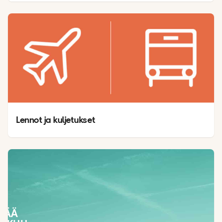
Lennot ja kuljetukset
SÄÄ