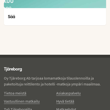
LOKUU
28
°
22
°
Sää
Tjareborg - alatunniste
Tjäreborg
Oy Tjäreborg Ab tarjoaa lomamatkoja tilauslennoilla ja
paketoituja reittilento ja hotelli -matkoja ympäri maailmaa.
Tietoa meistä
Asiakaspalvelu
Vastuullinen matkailu
Hyvä tietää
Työ Tjäreborgilla
Matkaehdot