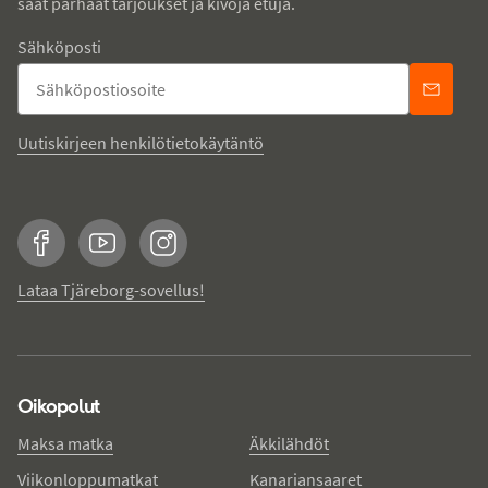
saat parhaat tarjoukset ja kivoja etuja.
Sähköposti
Uutiskirjeen henkilötietokäytäntö
Facebook
YouTube
Instagram
Lataa Tjäreborg-sovellus!
Oikopolut
Maksa matka
Äkkilähdöt
Viikonloppumatkat
Kanariansaaret