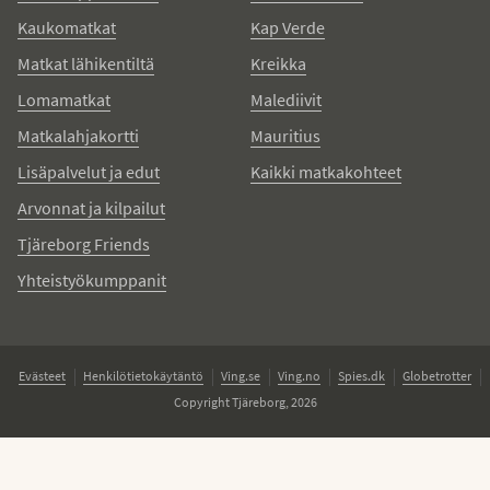
Kaukomatkat
Kap Verde
Matkat lähikentiltä
Kreikka
Lomamatkat
Malediivit
Matkalahjakortti
Mauritius
Lisäpalvelut ja edut
Kaikki matkakohteet
Arvonnat ja kilpailut
Tjäreborg Friends
Yhteistyökumppanit
Evästeet
Henkilötietokäytäntö
Ving.se
Ving.no
Spies.dk
Globetrotter
Copyright Tjäreborg, 2026