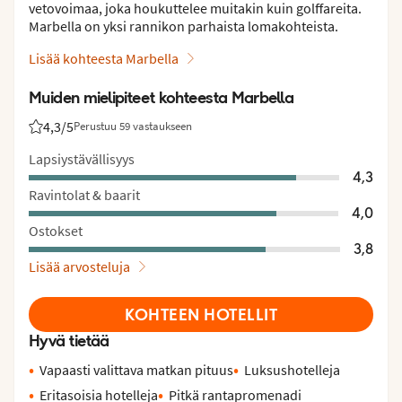
vetovoimaa, joka houkuttelee muitakin kuin golffareita.
Marbella on yksi rannikon parhaista lomakohteista.
Lisää kohteesta Marbella
Muiden mielipiteet kohteesta Marbella
4,3
/5
Perustuu 59 vastaukseen
Asiakkaidemme arviot: 4.3/5
Lapsiystävällisyys
4,3
Ravintolat & baarit
4,0
Ostokset
3,8
Lisää arvosteluja
KOHTEEN HOTELLIT
Hyvä tietää
Vapaasti valittava matkan pituus
Luksushotelleja
Eritasoisia hotelleja
Pitkä rantapromenadi