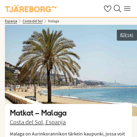
Omat suosikkiho
Haku tjäreborg
Valikko
Espanja
Costa del Sol
Malaga
(
18
)
Näytä kuvia
Matkat –
Malaga
Costa del Sol
,
Espanja
Malaga on Aurinkorannikon tärkein kaupunki, jossa voit