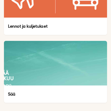
Lennot ja kuljetukset
SÄÄ
LOKUU
28
°
22
°
Sää