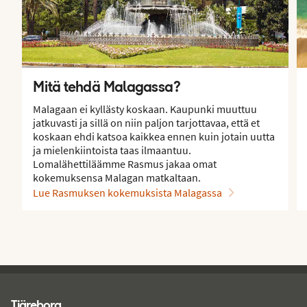
Mitä tehdä Malagassa?
Malagaan ei kyllästy koskaan. Kaupunki muuttuu
jatkuvasti ja sillä on niin paljon tarjottavaa, että et
koskaan ehdi katsoa kaikkea ennen kuin jotain uutta
ja mielenkiintoista taas ilmaantuu.
Lomalähettiläämme Rasmus jakaa omat
kokemuksensa Malagan matkaltaan.
Lue Rasmuksen kokemuksista Malagassa
Tjareborg - alatunniste
Tjäreborg