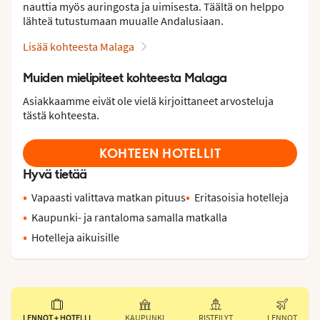
nauttia myös auringosta ja uimisesta. Täältä on helppo
lähteä tutustumaan muualle Andalusiaan.
Lisää kohteesta Malaga
Muiden mielipiteet kohteesta Malaga
Asiakkaamme eivät ole vielä kirjoittaneet arvosteluja
tästä kohteesta.
KOHTEEN HOTELLIT
Hyvä tietää
Vapaasti valittava matkan pituus
Eritasoisia hotelleja
Kaupunki- ja rantaloma samalla matkalla
Hotelleja aikuisille
LENNOT + HOTELLI
KAUPUNKI
RISTEILYT
LENNOT