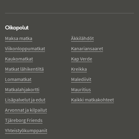
Oikopolut
Maksa matka
Äkkilähdöt
Viikonloppumatkat
Kanariansaaret
Kaukomatkat
Kap Verde
Matkat lähikentiltä
Kreikka
Lomamatkat
Malediivit
Matkalahjakortti
Mauritius
Lisäpalvelut ja edut
Kaikki matkakohteet
Arvonnat ja kilpailut
Tjäreborg Friends
Yhteistyökumppanit