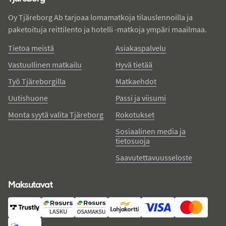
Oy Tjäreborg Ab tarjoaa lomamatkoja tilauslennoilla ja
paketoituja reittilento ja hotelli -matkoja ympäri maailmaa.
Tietoa meistä
Asiakaspalvelu
Vastuullinen matkailu
Hyvä tietää
Työ Tjäreborgilla
Matkaehdot
Uutishuone
Passi ja viisumi
Monta syytä valita Tjäreborg
Rokotukset
Sosiaalinen media ja
tietosuoja
Saavutettavuusseloste
Maksutavat