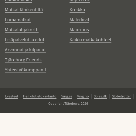
Matkat lähikentiltä
Kreikka
Lomamatkat
Malediivit
Matkalahjakortti
Mauritius
Lisäpalvelut ja edut
Kaikki matkakohteet
Arvonnat ja kilpailut
Tjäreborg Friends
Yhteistyökumppanit
Evästeet
Henkilötietokäytäntö
Ving.se
Ving.no
Spies.dk
Globetrotter
Copyright Tjäreborg, 2026