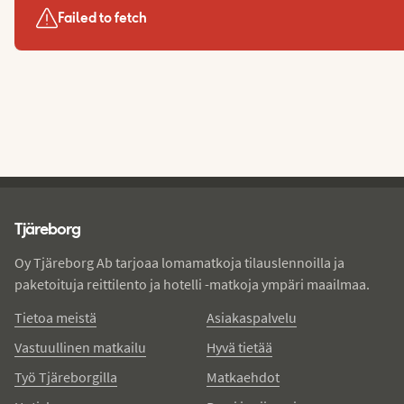
Failed to fetch
Tjareborg - alatunniste
Tjäreborg
Oy Tjäreborg Ab tarjoaa lomamatkoja tilauslennoilla ja
paketoituja reittilento ja hotelli -matkoja ympäri maailmaa.
Tietoa meistä
Asiakaspalvelu
Vastuullinen matkailu
Hyvä tietää
Työ Tjäreborgilla
Matkaehdot