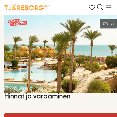
Omat suosikkiho
Haku tjäreborg
Valikko
(
57
)
Kuvat ja videot
Hinnat ja varaaminen