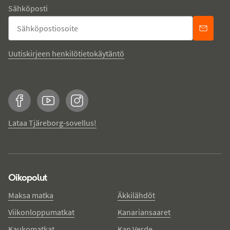
Sähköposti
Uutiskirjeen henkilötietokäytäntö
Facebook
YouTube
Instagram
Lataa Tjäreborg-sovellus!
Oikopolut
Maksa matka
Äkkilähdöt
Viikonloppumatkat
Kanariansaaret
Kaukomatkat
Kap Verde