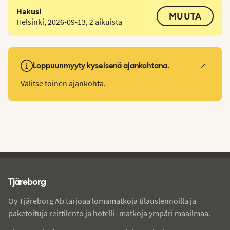
Hakusi
MUUTA
Helsinki
,
2026-09-13
,
2 aikuista
Loppuunmyyty kyseisenä ajankohtana.
Valitse toinen ajankohta.
Tjareborg - alatunniste
Tjäreborg
Oy Tjäreborg Ab tarjoaa lomamatkoja tilauslennoilla ja
paketoituja reittilento ja hotelli -matkoja ympäri maailmaa.