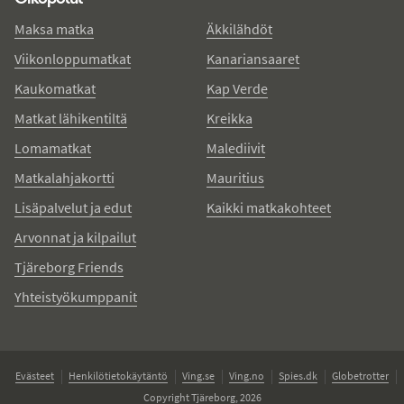
Maksa matka
Äkkilähdöt
Viikonloppumatkat
Kanariansaaret
Kaukomatkat
Kap Verde
Matkat lähikentiltä
Kreikka
Lomamatkat
Malediivit
Matkalahjakortti
Mauritius
Lisäpalvelut ja edut
Kaikki matkakohteet
Arvonnat ja kilpailut
Tjäreborg Friends
Yhteistyökumppanit
Evästeet
Henkilötietokäytäntö
Ving.se
Ving.no
Spies.dk
Globetrotter
Copyright Tjäreborg, 2026