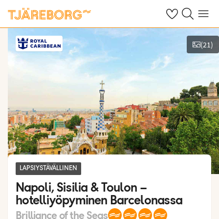
Omat suosikkiho
Haku tjäreborg
Valikko
(
21
)
Näytä kuvia
LAPSIYSTÄVÄLLINEN
Napoli, Sisilia & Toulon –
hotelliyöpyminen Barcelonassa
Brilliance of the Seas