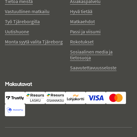
Tietoa meistä
Asiakaspalvelu
Vastuullinen matkailu
Hyvä tietää
Työ Tjäreborgilla
Matkaehdot
Uutishuone
Passi ja viisumi
Monta syytä valita Tjäreborg
Rokotukset
Sosiaalinen media ja
tietosuoja
Saavutettavuusseloste
Maksutavat