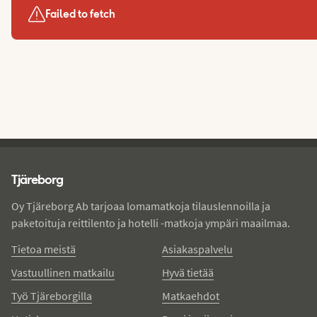
Failed to fetch
Tjareborg - alatunniste
Tjäreborg
Oy Tjäreborg Ab tarjoaa lomamatkoja tilauslennoilla ja
paketoituja reittilento ja hotelli -matkoja ympäri maailmaa.
Tietoa meistä
Asiakaspalvelu
Vastuullinen matkailu
Hyvä tietää
Työ Tjäreborgilla
Matkaehdot