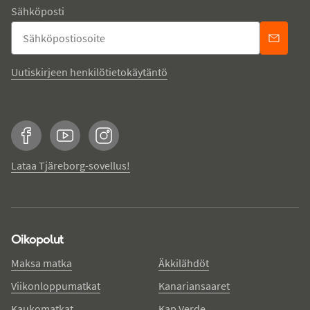
Sähköposti
Uutiskirjeen henkilötietokäytäntö
Facebook
YouTube
Instagram
Lataa Tjäreborg-sovellus!
Oikopolut
Maksa matka
Äkkilähdöt
Viikonloppumatkat
Kanariansaaret
Kaukomatkat
Kap Verde