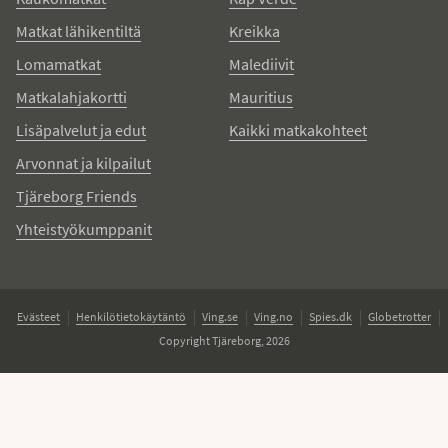
Matkat lähikentiltä
Kreikka
Lomamatkat
Malediivit
Matkalahjakortti
Mauritius
Lisäpalvelut ja edut
Kaikki matkakohteet
Arvonnat ja kilpailut
Tjäreborg Friends
Yhteistyökumppanit
Evästeet
Henkilötietokäytäntö
Ving.se
Ving.no
Spies.dk
Globetrotter
Copyright Tjäreborg, 2026