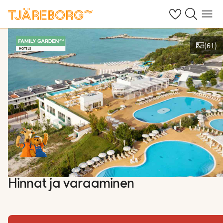
Omat suosikkiho
Haku tjäreborg
Valikko
(
61
)
Kuvat ja videot
Hinnat ja varaaminen