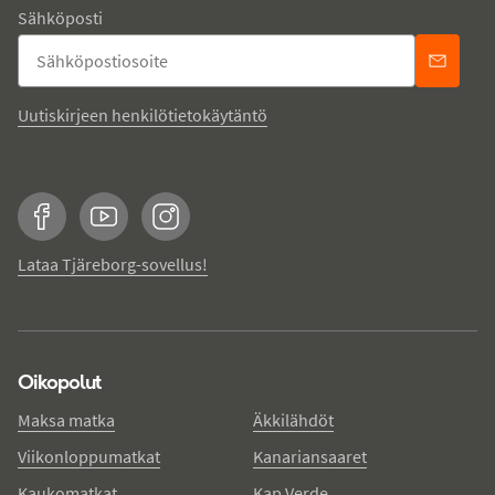
Sähköposti
Uutiskirjeen henkilötietokäytäntö
Facebook
YouTube
Instagram
Lataa Tjäreborg-sovellus!
Oikopolut
Maksa matka
Äkkilähdöt
Viikonloppumatkat
Kanariansaaret
Kaukomatkat
Kap Verde