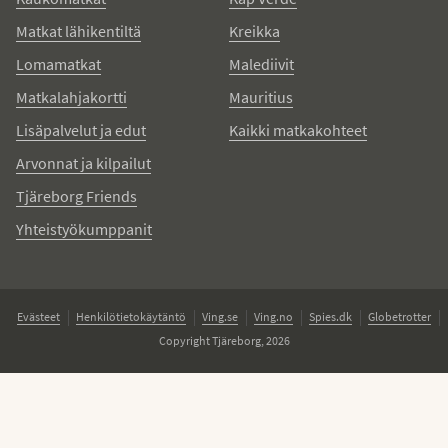
Matkat lähikentiltä
Kreikka
Lomamatkat
Malediivit
Matkalahjakortti
Mauritius
Lisäpalvelut ja edut
Kaikki matkakohteet
Arvonnat ja kilpailut
Tjäreborg Friends
Yhteistyökumppanit
Evästeet
Henkilötietokäytäntö
Ving.se
Ving.no
Spies.dk
Globetrotter
Copyright Tjäreborg, 2026