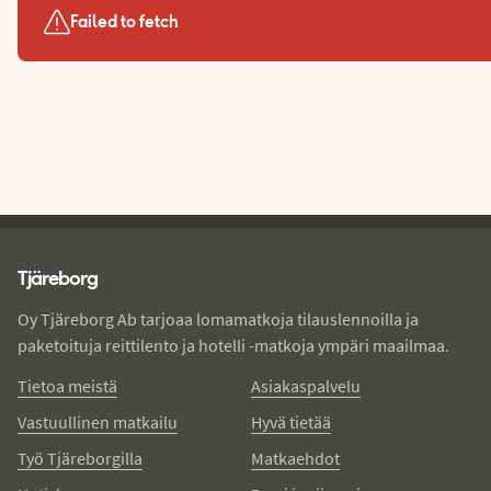
Failed to fetch
Tjareborg - alatunniste
Tjäreborg
Oy Tjäreborg Ab tarjoaa lomamatkoja tilauslennoilla ja
paketoituja reittilento ja hotelli -matkoja ympäri maailmaa.
Tietoa meistä
Asiakaspalvelu
Vastuullinen matkailu
Hyvä tietää
Työ Tjäreborgilla
Matkaehdot