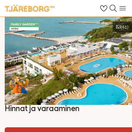
Omat suosikkiho
Haku tjäreborg
Valikko
(
61
)
Kuvat ja videot
Hinnat ja varaaminen