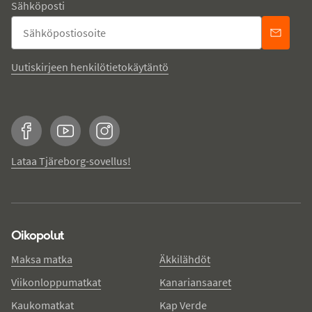
Sähköposti
Uutiskirjeen henkilötietokäytäntö
Facebook
YouTube
Instagram
Lataa Tjäreborg-sovellus!
Oikopolut
Maksa matka
Äkkilähdöt
Viikonloppumatkat
Kanariansaaret
Kaukomatkat
Kap Verde