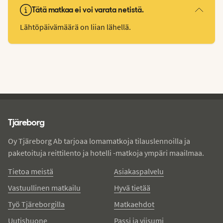
Tätä matkaa ei voi varata netistä.
Lähtöpäivämäärä on liian lähellä.
Tjareborg - alatunniste
Tjäreborg
Oy Tjäreborg Ab tarjoaa lomamatkoja tilauslennoilla ja
paketoituja reittilento ja hotelli -matkoja ympäri maailmaa.
Tietoa meistä
Asiakaspalvelu
Vastuullinen matkailu
Hyvä tietää
Työ Tjäreborgilla
Matkaehdot
Uutishuone
Passi ja viisumi