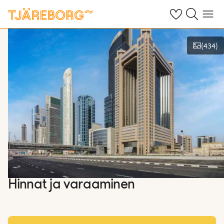
Omat suosikkiho
Haku tjäreborg
Valikko
(
434
)
Näytä kuvia
Hinnat ja varaaminen