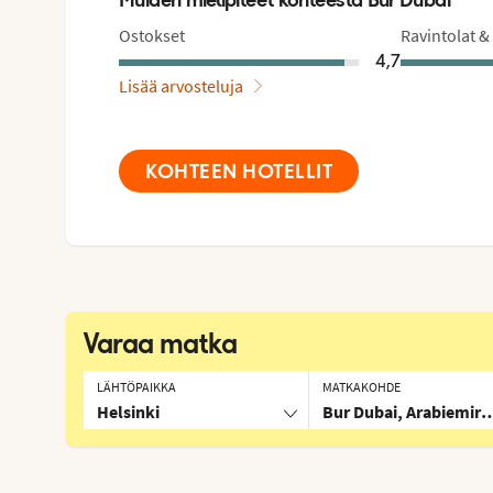
Ostokset
Ravintolat &
4,7
Lisää arvosteluja
KOHTEEN HOTELLIT
Varaa matka
LÄHTÖPAIKKA
MATKAKOHDE
Helsinki
Bur Dubai, Arabiemira