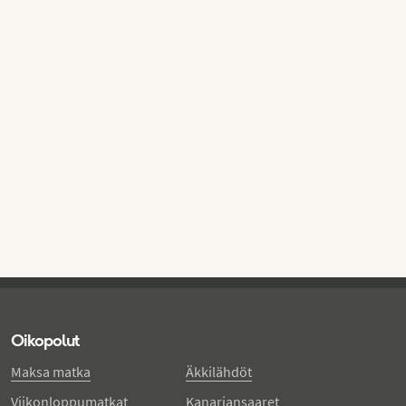
Oikopolut
Maksa matka
Äkkilähdöt
Viikonloppumatkat
Kanariansaaret