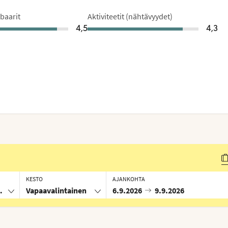
 baarit
Aktiviteetit (nähtävyydet)
4,5
4,3
KESTO
AJANKOHTA
atit
Vapaavalintainen
6.9.2026
9.9.2026