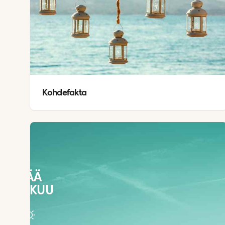
Kohdefakta
SÄÄ
ELOKUU