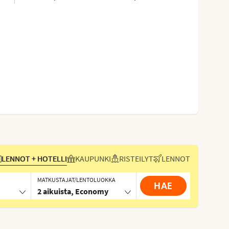
LENNOT + HOTELLI
KAUPUNKI
RISTEILYT
LENNOT
MATKUSTAJAT/LENTOLUOKKA
HAE
2 aikuista, Economy