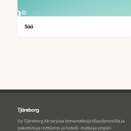
42
°
Sää
29
°
Tjareborg - alatunniste
Tjäreborg
Oy Tjäreborg Ab tarjoaa lomamatkoja tilauslennoilla ja
paketoituja reittilento ja hotelli -matkoja ympäri