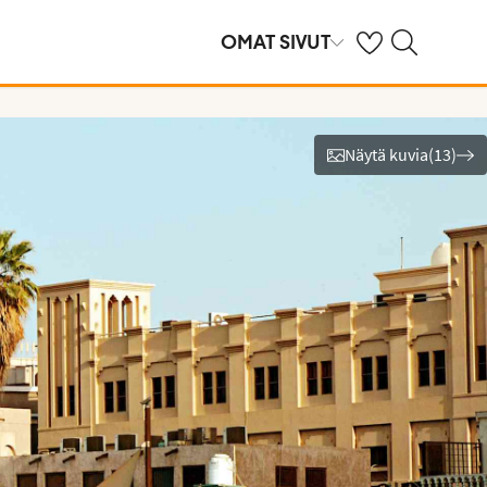
Omat suosikkihote
Haku tjäreborg.f
OMAT SIVUT
Näytä kuvia
(
13
)