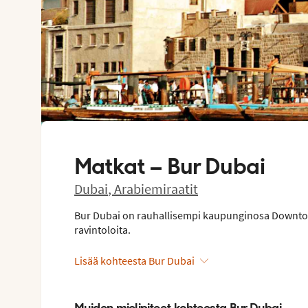
Matkat –
Bur Dubai
Dubai
,
Arabiemiraatit
Bur Dubai on rauhallisempi kaupunginosa Downtown 
ravintoloita.
Lisää kohteesta Bur Dubai
Muiden mielipiteet kohteesta Bur Dubai