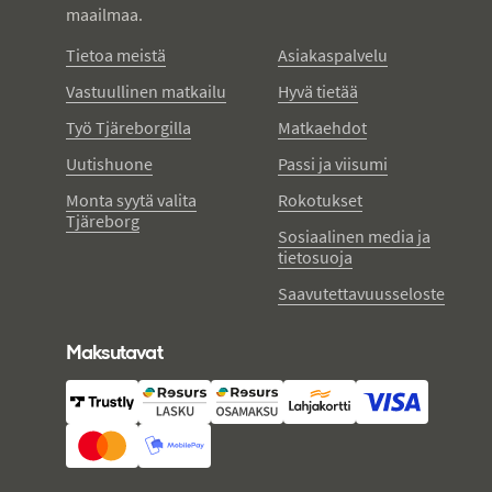
maailmaa.
Tietoa meistä
Asiakaspalvelu
Vastuullinen matkailu
Hyvä tietää
Työ Tjäreborgilla
Matkaehdot
Uutishuone
Passi ja viisumi
Monta syytä valita
Rokotukset
Tjäreborg
Sosiaalinen media ja
tietosuoja
Saavutettavuusseloste
Maksutavat