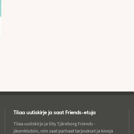
Tilaa uutiskirje ja saat Friends-etuja
Tilaa uutiskirje ja liity Tjäreborg Friends -
jäsenklubiin, niin saat parhaat tarjoukset ja kivoja